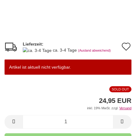
Lieferzeit:
A
ca. 3-4 Tage
(Ausland abweichend)
d
M
Artikel ist aktuell nicht verfügbar.
SOLD OUT
24,95 EUR
inkl. 19% MwSt. zzgl.
Versand