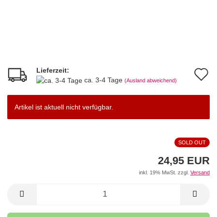
Lieferzeit:
A
ca. 3-4 Tage
(Ausland abweichend)
d
M
Artikel ist aktuell nicht verfügbar.
SOLD OUT
24,95 EUR
inkl. 19% MwSt. zzgl.
Versand