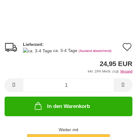
Lieferzeit:
A
ca. 3-4 Tage
(Ausland abweichend)
d
24,95 EUR
M
inkl. 19% MwSt. zzgl.
Versand
In den Warenkorb
Weiter mit