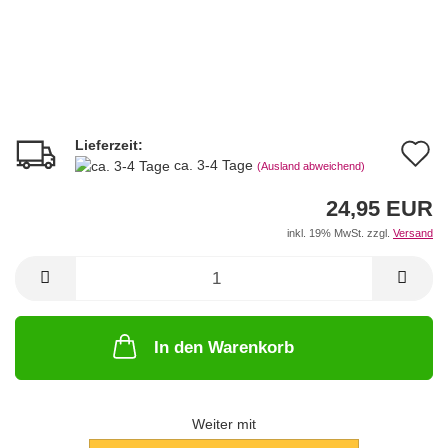
Lieferzeit:
A
ca. 3-4 Tage
(Ausland abweichend)
d
24,95 EUR
M
inkl. 19% MwSt. zzgl.
Versand
In den Warenkorb
Weiter mit